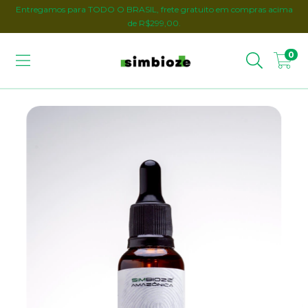
Entregamos para TODO O BRASIL, frete gratuito em compras acima
de R$299,00.
0