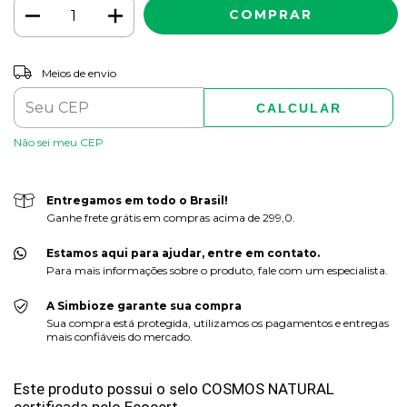
ALTERAR CEP
Entregas para o CEP:
Meios de envio
CALCULAR
Não sei meu CEP
Entregamos em todo o Brasil!
Ganhe frete grátis em compras acima de 299,0.
Estamos aqui para ajudar, entre em contato.
Para mais informações sobre o produto, fale com um especialista.
A Simbioze garante sua compra
Sua compra está protegida, utilizamos os pagamentos e entregas
mais confiáveis do mercado.
Este produto possui o selo COSMOS NATURAL
certificada pelo Ecocert