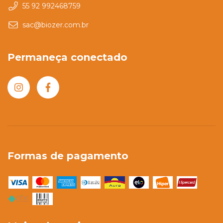
55 92 992468759
sac@biozer.com.br
Permaneça conectado
Formas de pagamento