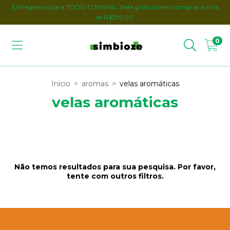
Entregamos para TODO O BRASIL, frete gratuito em compras acima
de R$299,00.
0
Início
>
aromas
>
velas aromáticas
velas aromáticas
Não temos resultados para sua pesquisa. Por favor,
tente com outros filtros.