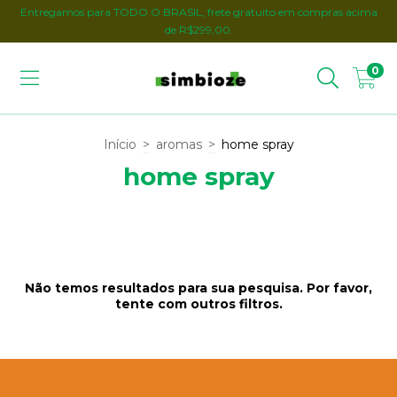
Entregamos para TODO O BRASIL, frete gratuito em compras acima
de R$299,00.
0
Início
>
aromas
>
home spray
home spray
Não temos resultados para sua pesquisa. Por favor,
tente com outros filtros.