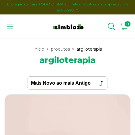
Entregamos para TODO O BRASIL, frete gratuito em compras acima
de R$299,00.
0
Início
>
produtos
>
argiloterapia
argiloterapia