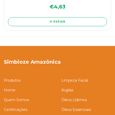
€4,63
ESPIAR
Simbioze Amazônica
Produtos
Limpeza Facial
Home
Argilas
Quem Somos
Óleos Lídimos
Certificações
Óleos Essenciais