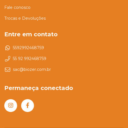
Fale conosco
Trocas e Devoluções
Entre em contato
5592992468759
55 92 992468759
sac@biozer.com.br
Permaneça conectado