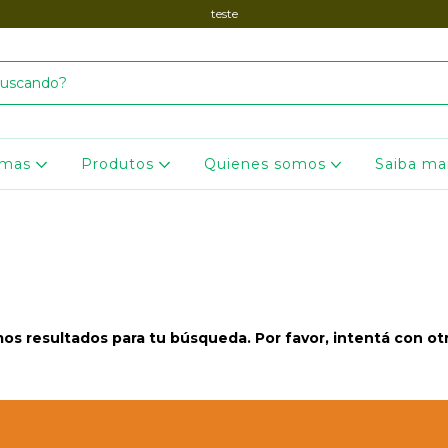
teste
omas
Produtos
Quienes somos
Saiba ma
s resultados para tu búsqueda. Por favor, intentá con otro