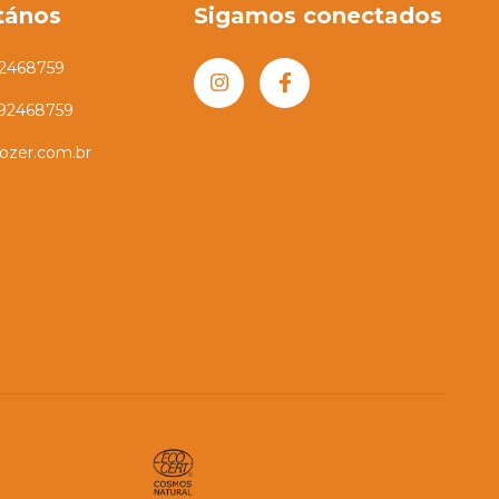
tános
Sigamos conectados
2468759
992468759
ozer.com.br