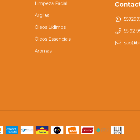
Limpeza Facial
Contac
Argilas
559299
Óleos Lídimos
55 92 
Óleos Essenciais
sac@bi
Aromas
s