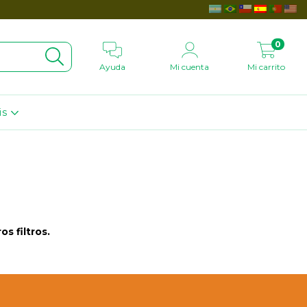
0
Ayuda
Mi cuenta
Mi carrito
is
s filtros.