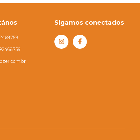
tános
Sigamos conectados
2468759
992468759
ozer.com.br