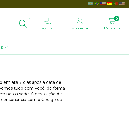
0
Ayuda
Mi cuenta
Mi carrito
is
o em até 7 dias após a data de
lvemos tudo com você, de forma
 em nossa sede. A devolução de
m consonância com o Código de