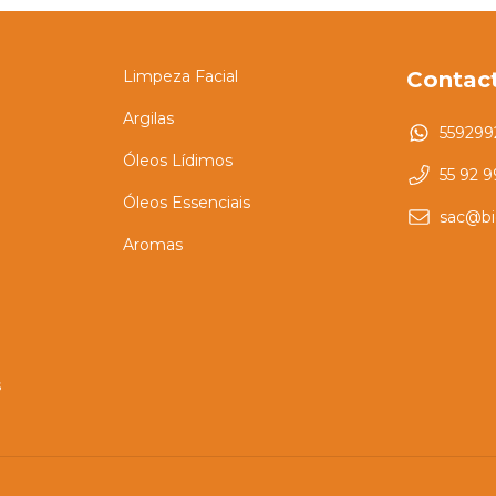
Limpeza Facial
Contac
Argilas
559299
Óleos Lídimos
55 92 
Óleos Essenciais
sac@bi
Aromas
s