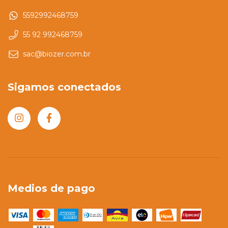
5592992468759
55 92 992468759
sac@biozer.com.br
Sigamos conectados
Medios de pago