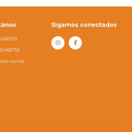
tános
Sigamos conectados
2468759
992468759
ozer.com.br