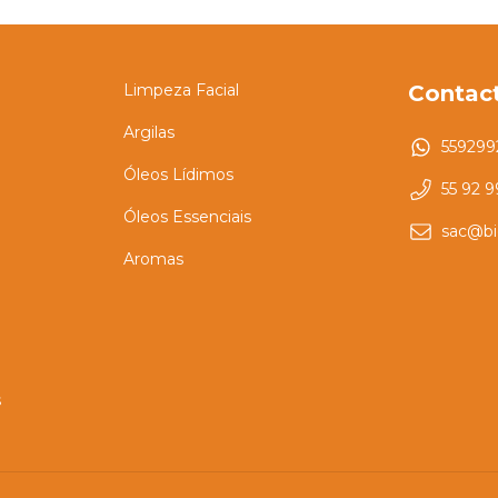
Limpeza Facial
Contac
Argilas
559299
Óleos Lídimos
55 92 
Óleos Essenciais
sac@bi
Aromas
s