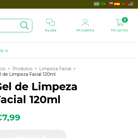
0
Ayuda
Mi cuenta
Mi carrito
is
cio
>
Produtos
>
Limpeza Facial
>
l de Limpeza Facial 120ml
Gel de Limpeza
acial 120ml
€7,99