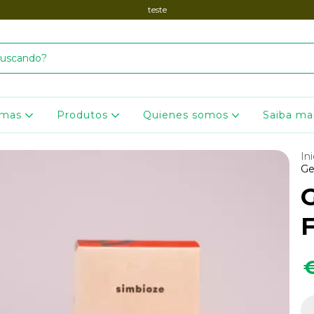
teste
omas
Produtos
Quienes somos
Saiba ma
Ini
Ge
F