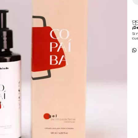
¡D
Si 
cua