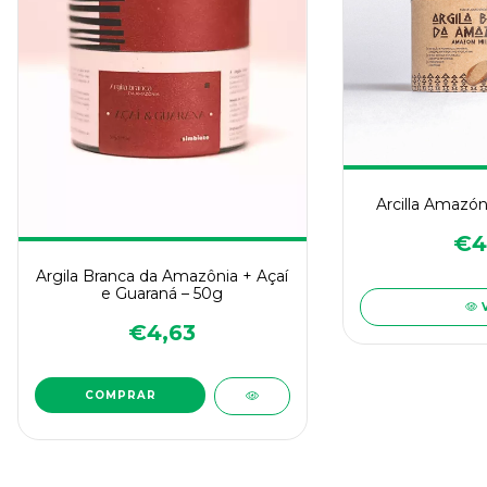
Arcilla Amazón
€4
Argila Branca da Amazônia + Açaí
e Guaraná – 50g
€4,63