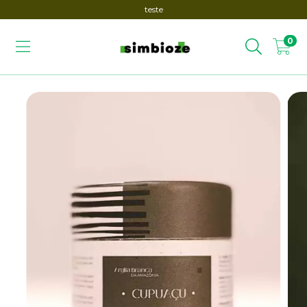
teste
0