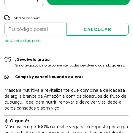
CAMBIAR CP
Entregas para el CP:
Medios de envío
CALCULAR
No sé mi código postal
¡Devolvelo gratis!
Si no te gustó o no te convence, podés devolverlo cuando quieras.
Comprá y cancelá cuando quieras.
Máscara nutritiva e revitalizante que combina a delicadeza
da argila branca da Amazônia com os bioscrubs do fruto de
cupuaçu. Ideal para nutrir, renovar e devolver vitalidade a
peles cansadas e sem viço.
🧴
O que é:
Máscara em pó 100% natural e vegana, composta por argila
branca da Amazônia enriquecida com partículas esfoliantes