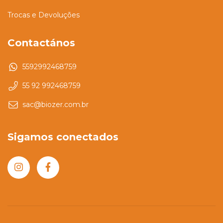
Trocas e Devoluções
Contactános
5592992468759
55 92 992468759
sac@biozer.com.br
Sigamos conectados