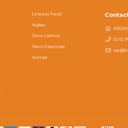
Limpeza Facial
Contac
Argilas
559299
Óleos Lídimos
55 92 
Óleos Essenciais
sac@bi
Aromas
s