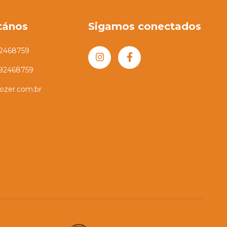
tános
Sigamos conectados
2468759
992468759
ozer.com.br