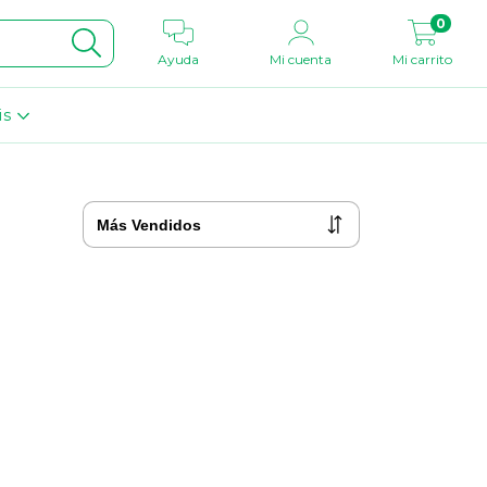
0
Ayuda
Mi cuenta
Mi carrito
is