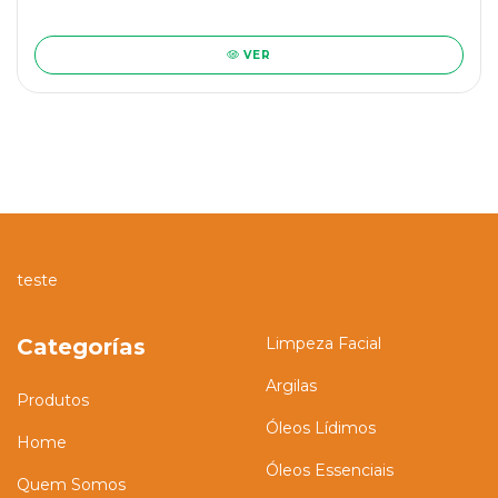
VER
teste
Categorías
Limpeza Facial
Argilas
Produtos
Óleos Lídimos
Home
Óleos Essenciais
Quem Somos