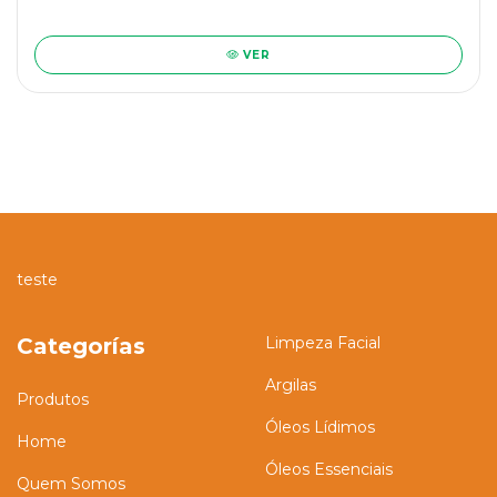
VER
teste
Categorías
Limpeza Facial
Argilas
Produtos
Óleos Lídimos
Home
Óleos Essenciais
Quem Somos