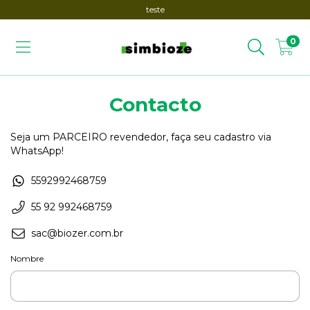
teste
0
Contacto
Seja um PARCEIRO revendedor, faça seu cadastro via
WhatsApp!
5592992468759
55 92 992468759
sac@biozer.com.br
Nombre