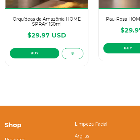
Orquídeas da Amazônia HOME
Pau-Rosa HOM
SPRAY 150ml
$29.9
$29.97 USD
Shop
Limpeza Facial
Argilas
Produtos