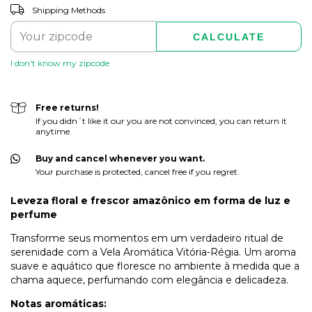
CHANGE ZIPCODE
Shipping for zipcode:
Shipping Methods
CALCULATE
I don't know my zipcode
Free returns!
If you didn´t like it our you are not convinced, you can return it
anytime.
Buy and cancel whenever you want.
Your purchase is protected, cancel free if you regret.
Leveza floral e frescor amazônico em forma de luz e
perfume
Transforme seus momentos em um verdadeiro ritual de
serenidade com a Vela Aromática Vitória-Régia. Um aroma
suave e aquático que floresce no ambiente à medida que a
chama aquece, perfumando com elegância e delicadeza.
Notas aromáticas: